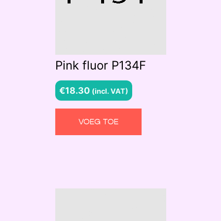
Pink fluor P134F
€
18.30
(incl. VAT)
VOEG TOE