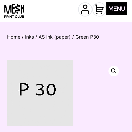
MENU
Home
/
Inks
/
AS Ink (paper)
/ Green P30