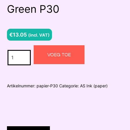
Green P30
€
13.05
(incl. VAT)
Green
VOEG TOE
P30
aantal
Artikelnummer:
papier-P30
Categorie:
AS Ink (paper)