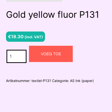
Gold yellow fluor P131
€
18.30
(incl. VAT)
Gold
VOEG TOE
yellow
fluor
P131
Artikelnummer:
textiel-P131
Categorie:
AS Ink (paper)
aantal