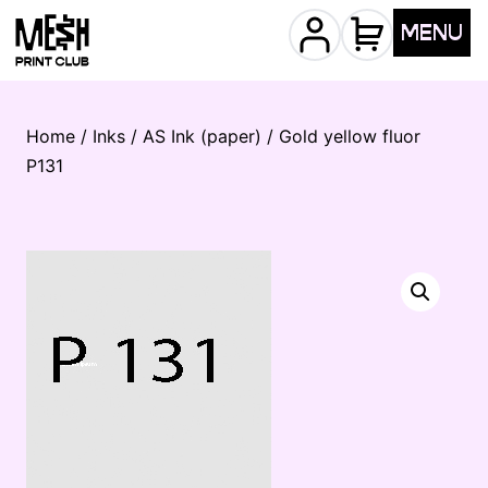
MENU
Home
/
Inks
/
AS Ink (paper)
/ Gold yellow fluor
P131