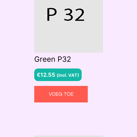
Green P32
€
12.55
(incl. VAT)
VOEG TOE