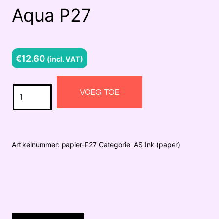
Aqua P27
€
12.60
(incl. VAT)
Aqua
VOEG TOE
P27
aantal
Artikelnummer:
papier-P27
Categorie:
AS Ink (paper)