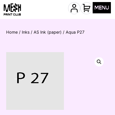
MENU
Home
/
Inks
/
AS Ink (paper)
/ Aqua P27