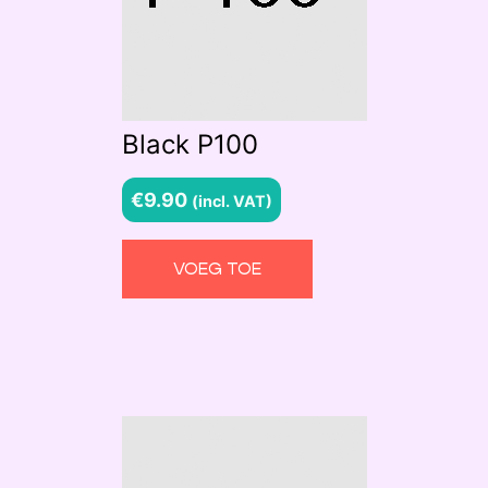
Black P100
€
9.90
(incl. VAT)
VOEG TOE